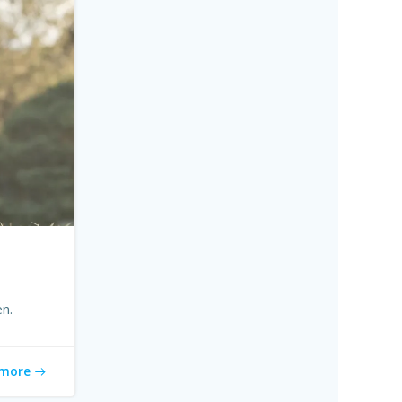
en.
more