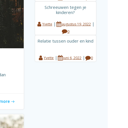
Schreeuwen tegen je
kinderen?
|
|
Yvette
augustus 19, 2022
0
Relatie tussen ouder en kind
|
|
Yvette
juni 6, 2022
0
dan
more