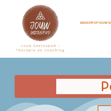
Ga
naar
de
inhoud
WELKOM OP JOUW G
Jouw Gezinspad -
Therapie en coaching
P