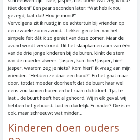
schreeuwen zijn: “Nee, Jasper, niet doen! Wat zeg ik nou?
Niet doen!” Een paar seconden later: “Wat heb ik nou
gezegd, laat dat! Hou je mond!”
Vervolgens zit ik rustig in de achtertuin bij vrienden op
een zwoele zomeravond… Lekker genieten van het
simpele feit dát ik zo geniet van deze zomer. Maar de
avond wordt verstoord. Uit het slaapkamerraam van één
van de drie jonge kinderen bij de buren, klinkt de stem
van de moeder alweer: “Jasper, kom hier! Jasper, hier!
Jasper, waarom zeg je niets? Kom hier!” Ik vraag aan mijn
vrienden: “Hebben ze daar een hond?” En het gaat maar
door, totdat moeder doorheeft dat de buurt haar wel
eens zou kunnen horen en het raam dichtdoet. Tja, te
laat… de buurt heeft het al gehoord. Wij in elk geval, wij
hebben het gehoord. Luid en duidelijk. En vader? Die is er
ook, maar schreeuwt wat minder…
Kinderen doen ouders
na