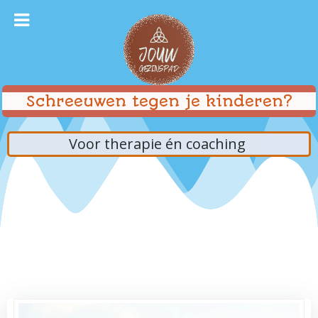
Ga
naar
de
inhoud
Schreeuwen tegen je kinderen?
Voor therapie én coaching